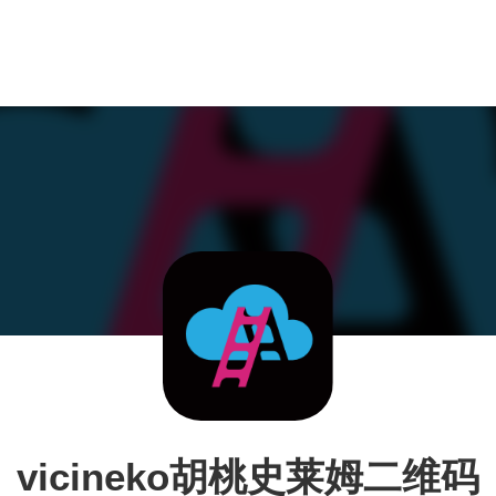
vicineko胡桃史莱姆二维码