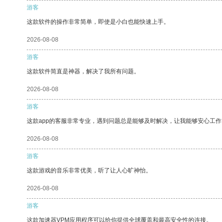
游客
这款软件的操作非常简单，即使是小白也能快速上手。
2026-08-08
游客
这款软件简直是神器，解决了我所有问题。
2026-08-08
游客
这款app的客服非常专业，遇到问题总是能够及时解决，让我能够安心工作
2026-08-08
游客
这款游戏的音乐非常优美，听了让人心旷神怡。
2026-08-08
游客
这款加速器VPM应用程序可以给你提供全球覆盖和最高安全性的连接。