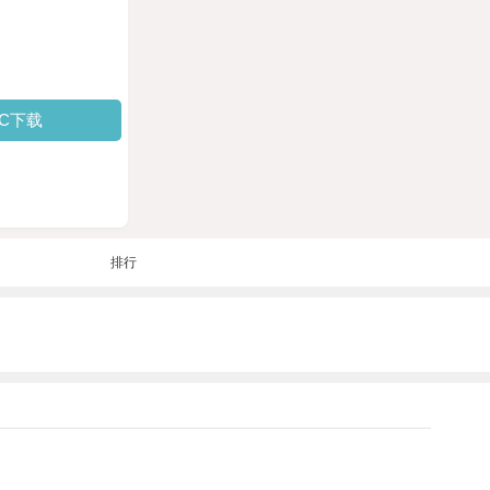
PC下载
排行