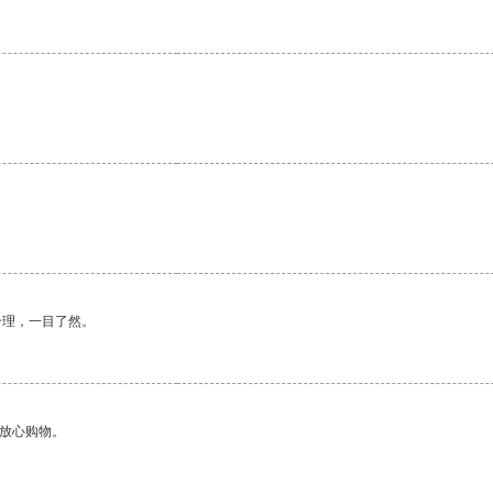
合理，一目了然。
够放心购物。