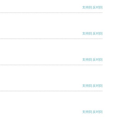
支持
[0]
反对
[0]
支持
[0]
反对
[0]
支持
[0]
反对
[0]
支持
[0]
反对
[0]
支持
[0]
反对
[0]