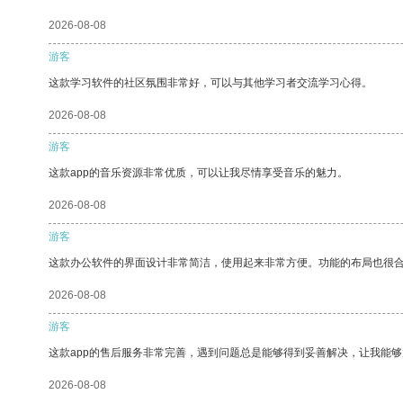
2026-08-08
游客
这款学习软件的社区氛围非常好，可以与其他学习者交流学习心得。
2026-08-08
游客
这款app的音乐资源非常优质，可以让我尽情享受音乐的魅力。
2026-08-08
游客
这款办公软件的界面设计非常简洁，使用起来非常方便。功能的布局也很
2026-08-08
游客
这款app的售后服务非常完善，遇到问题总是能够得到妥善解决，让我能
2026-08-08