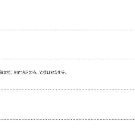
编辑文档、制作演示文稿、管理日程安排等。
。