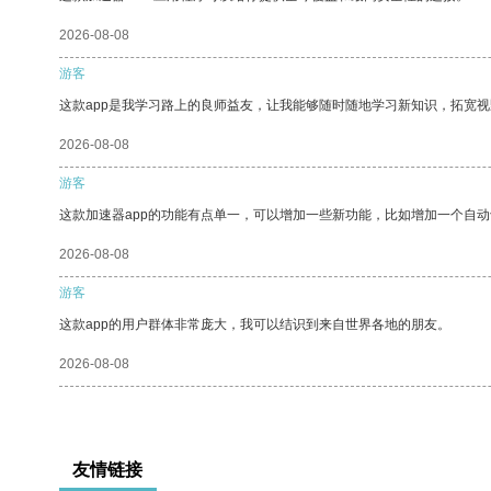
2026-08-08
游客
这款app是我学习路上的良师益友，让我能够随时随地学习新知识，拓宽视
2026-08-08
游客
这款加速器app的功能有点单一，可以增加一些新功能，比如增加一个自
2026-08-08
游客
这款app的用户群体非常庞大，我可以结识到来自世界各地的朋友。
2026-08-08
友情链接