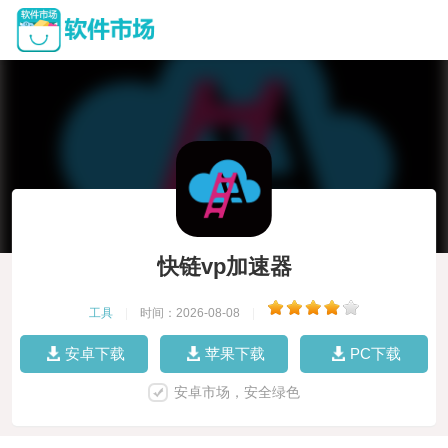
快链vp加速器
工具
|
时间：2026-08-08
|
安卓下载
苹果下载
PC下载
安卓市场，安全绿色