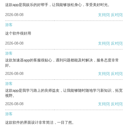
这款app是我娱乐的好帮手，让我能够放松身心，享受美好时光。
2026-08-08
支持
[0]
反对
[0]
游客
这个软件很好用
2026-08-08
支持
[0]
反对
[0]
游客
这款加速器app的客服很贴心，遇到问题都能及时解决，服务态度非常
好。
2026-08-08
支持
[0]
反对
[0]
游客
这款app是我学习路上的良师益友，让我能够随时随地学习新知识，拓宽
视野。
2026-08-08
支持
[0]
反对
[0]
游客
这款软件的界面设计非常简洁，一目了然。