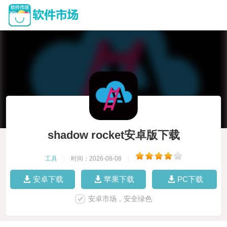
shadow rocket安卓版下载
工具
|
时间：2026-08-08
|
安卓下载
苹果下载
PC下载
安卓市场，安全绿色