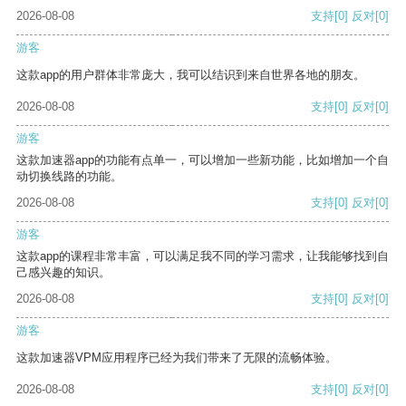
2026-08-08
支持
[0]
反对
[0]
游客
这款app的用户群体非常庞大，我可以结识到来自世界各地的朋友。
2026-08-08
支持
[0]
反对
[0]
游客
这款加速器app的功能有点单一，可以增加一些新功能，比如增加一个自
动切换线路的功能。
2026-08-08
支持
[0]
反对
[0]
游客
这款app的课程非常丰富，可以满足我不同的学习需求，让我能够找到自
己感兴趣的知识。
2026-08-08
支持
[0]
反对
[0]
游客
这款加速器VPM应用程序已经为我们带来了无限的流畅体验。
2026-08-08
支持
[0]
反对
[0]