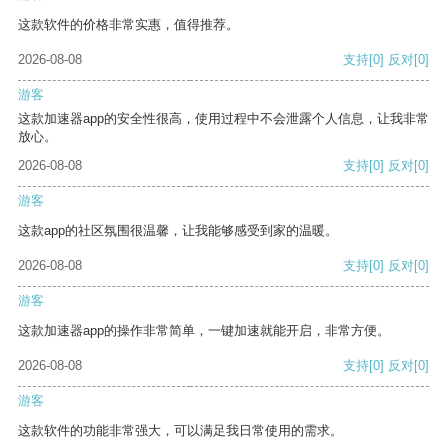
这款软件的价格非常实惠，值得推荐。
2026-08-08
支持
[0]
反对
[0]
游客
这款加速器app的安全性很高，使用过程中不会泄露个人信息，让我非常
放心。
2026-08-08
支持
[0]
反对
[0]
游客
这款app的社区氛围很温馨，让我能够感受到家的温暖。
2026-08-08
支持
[0]
反对
[0]
游客
这款加速器app的操作非常简单，一键加速就能开启，非常方便。
2026-08-08
支持
[0]
反对
[0]
游客
这款软件的功能非常强大，可以满足我日常使用的需求。