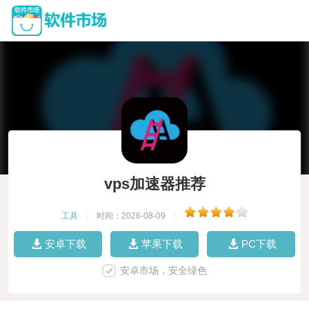
vps加速器推荐
工具
|
时间：2026-08-09
|
安卓下载
苹果下载
PC下载
安卓市场，安全绿色