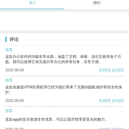
简介
排行
评论
游客
这款办公软件的功能非常全面，涵盖了文档、表格、演示文稿等各个方
面。我可以使用它来完成日常办公的所有任务，非常方便。
2026-08-09
支持
[0]
反对
[0]
游客
这款加速器VPM应用程序已经为我们带来了无限的隐私保护和安全性保
护。
2026-08-09
支持
[0]
反对
[0]
游客
这款app的音乐资源非常优质，可以让我尽情享受音乐的魅力。