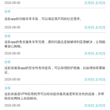
2026-08-09
支持
[0]
反对
[0]
游客
这款app的功能非常丰富，可以满足我不同的社交需求。
2026-08-09
支持
[0]
反对
[0]
游客
这款app的售后服务非常完善，遇到问题总是能够得到妥善解决，让我能
够放心购物。
2026-08-09
支持
[0]
反对
[0]
游客
这款加速器app的安全性有待提高，可以加强防护措施，比如增加双重验
证。
2026-08-09
支持
[0]
反对
[0]
游客
这款加速器VPM应用程序可以给你提供最高速度和安全性的连接，并帮
助你在网络上自由移动。
2026-08-09
支持
[0]
反对
[0]