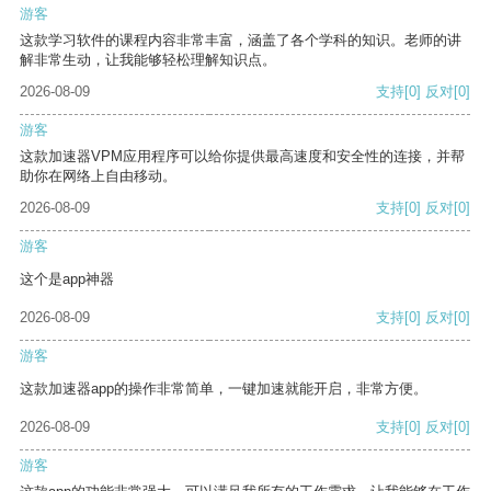
游客
这款学习软件的课程内容非常丰富，涵盖了各个学科的知识。老师的讲
解非常生动，让我能够轻松理解知识点。
2026-08-09
支持
[0]
反对
[0]
游客
这款加速器VPM应用程序可以给你提供最高速度和安全性的连接，并帮
助你在网络上自由移动。
2026-08-09
支持
[0]
反对
[0]
游客
这个是app神器
2026-08-09
支持
[0]
反对
[0]
游客
这款加速器app的操作非常简单，一键加速就能开启，非常方便。
2026-08-09
支持
[0]
反对
[0]
游客