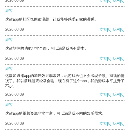
2026-08-09
支持
[0]
反对
[0]
游客
这款app的社区氛围很温馨，让我能够感受到家的温暖。
2026-08-09
支持
[0]
反对
[0]
游客
这款软件的功能非常全面，可以满足我所有需求。
2026-08-09
支持
[0]
反对
[0]
游客
这款加速器app的加速效果非常好，玩游戏再也不会出现卡顿、掉线的情
况了。我以前玩游戏经常会输，现在有了这个app，我的游戏水平提升了
不少。
2026-08-09
支持
[0]
反对
[0]
游客
这款app的视频资源非常丰富，可以满足我不同的娱乐需求。
2026-08-09
支持
[0]
反对
[0]