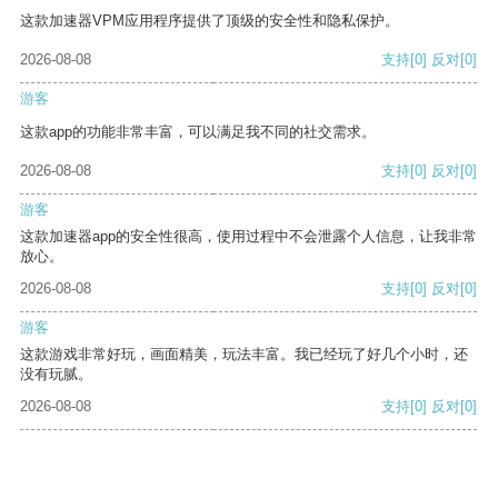
这款加速器VPM应用程序提供了顶级的安全性和隐私保护。
2026-08-08
支持
[0]
反对
[0]
游客
这款app的功能非常丰富，可以满足我不同的社交需求。
2026-08-08
支持
[0]
反对
[0]
游客
这款加速器app的安全性很高，使用过程中不会泄露个人信息，让我非常
放心。
2026-08-08
支持
[0]
反对
[0]
游客
这款游戏非常好玩，画面精美，玩法丰富。我已经玩了好几个小时，还
没有玩腻。
2026-08-08
支持
[0]
反对
[0]