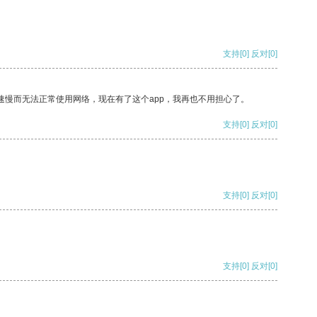
支持
[0]
反对
[0]
速慢而无法正常使用网络，现在有了这个app，我再也不用担心了。
支持
[0]
反对
[0]
支持
[0]
反对
[0]
支持
[0]
反对
[0]