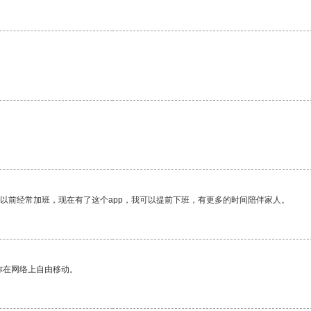
我以前经常加班，现在有了这个app，我可以提前下班，有更多的时间陪伴家人。
你在网络上自由移动。