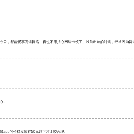
作办公，都能畅享高速网络，再也不用担心网速卡顿了。以前出差的时候，经常因为网
心。
器app的价格应该在50元以下才比较合理。