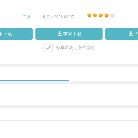
工具
|
时间：2026-08-07
|
卓下载
苹果下载
安卓市场，安全绿色
。