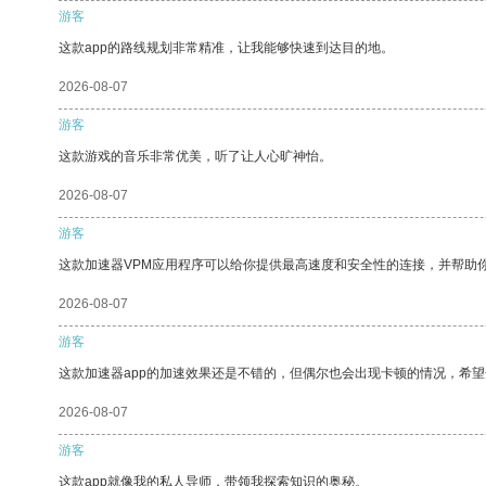
游客
这款app的路线规划非常精准，让我能够快速到达目的地。
2026-08-07
游客
这款游戏的音乐非常优美，听了让人心旷神怡。
2026-08-07
游客
这款加速器VPM应用程序可以给你提供最高速度和安全性的连接，并帮助
2026-08-07
游客
这款加速器app的加速效果还是不错的，但偶尔也会出现卡顿的情况，希
2026-08-07
游客
这款app就像我的私人导师，带领我探索知识的奥秘。