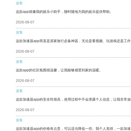
游客
这款app就像我的娱乐小助手，随时随地为我的娱乐提供帮助。
2026-08-07
游客
这款加速器app简直是居家旅行必备神器，无论是看视频、玩游戏还是工
2026-08-07
游客
这款app的社区氛围很温馨，让我能够感受到家的温暖。
2026-08-07
游客
这款加速器app的安全性很高，使用过程中不会泄露个人信息，让我非常放
2026-08-07
游客
这款加速器app的价格有点贵，可以适当降低一些。我个人觉得，一款加速