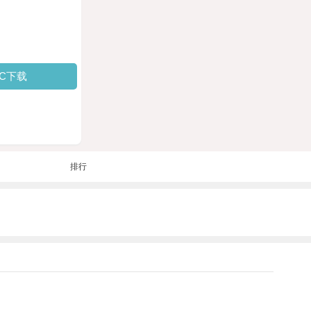
PC下载
排行