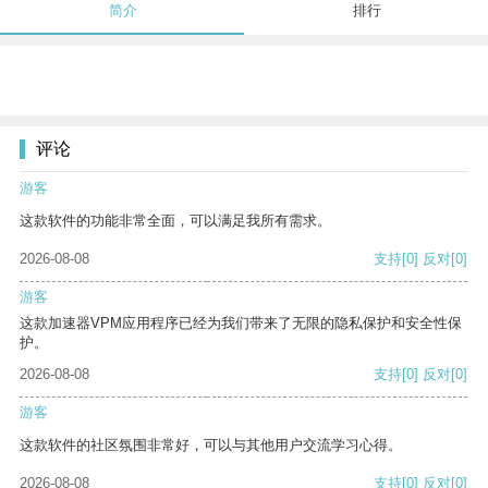
简介
排行
评论
游客
这款软件的功能非常全面，可以满足我所有需求。
2026-08-08
支持
[0]
反对
[0]
游客
这款加速器VPM应用程序已经为我们带来了无限的隐私保护和安全性保
护。
2026-08-08
支持
[0]
反对
[0]
游客
这款软件的社区氛围非常好，可以与其他用户交流学习心得。
2026-08-08
支持
[0]
反对
[0]