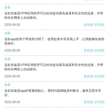
游客
这款加速器VPM应用程序可以给你提供最高速度和安全性的连接，并帮
助你在网络上自由移动。
2026-08-08
支持
[0]
反对
[0]
游客
这款app的用户界面简洁明了，使用起来非常容易上手，让我能够快速熟
悉操作。
2026-08-08
支持
[0]
反对
[0]
游客
这款加速器VPM应用程序可以给你提供最高速度和安全性的连接，并帮
助你在网络上自由移动。
2026-08-08
支持
[0]
反对
[0]
游客
这款加速器app的客服很贴心，遇到问题都能及时解决，服务态度非常
好。
2026-08-08
支持
[0]
反对
[0]