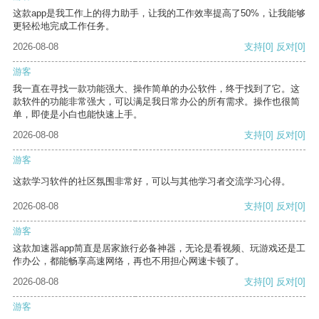
这款app是我工作上的得力助手，让我的工作效率提高了50%，让我能够
更轻松地完成工作任务。
2026-08-08
支持
[0]
反对
[0]
游客
我一直在寻找一款功能强大、操作简单的办公软件，终于找到了它。这
款软件的功能非常强大，可以满足我日常办公的所有需求。操作也很简
单，即使是小白也能快速上手。
2026-08-08
支持
[0]
反对
[0]
游客
这款学习软件的社区氛围非常好，可以与其他学习者交流学习心得。
2026-08-08
支持
[0]
反对
[0]
游客
这款加速器app简直是居家旅行必备神器，无论是看视频、玩游戏还是工
作办公，都能畅享高速网络，再也不用担心网速卡顿了。
2026-08-08
支持
[0]
反对
[0]
游客