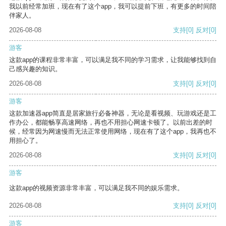
我以前经常加班，现在有了这个app，我可以提前下班，有更多的时间陪
伴家人。
2026-08-08
支持
[0]
反对
[0]
游客
这款app的课程非常丰富，可以满足我不同的学习需求，让我能够找到自
己感兴趣的知识。
2026-08-08
支持
[0]
反对
[0]
游客
这款加速器app简直是居家旅行必备神器，无论是看视频、玩游戏还是工
作办公，都能畅享高速网络，再也不用担心网速卡顿了。以前出差的时
候，经常因为网速慢而无法正常使用网络，现在有了这个app，我再也不
用担心了。
2026-08-08
支持
[0]
反对
[0]
游客
这款app的视频资源非常丰富，可以满足我不同的娱乐需求。
2026-08-08
支持
[0]
反对
[0]
游客