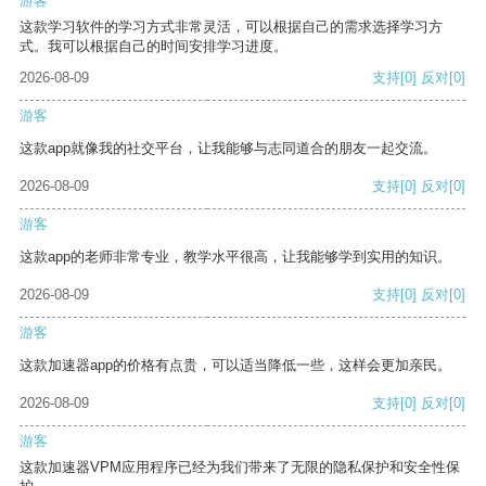
游客
这款学习软件的学习方式非常灵活，可以根据自己的需求选择学习方
式。我可以根据自己的时间安排学习进度。
2026-08-09
支持
[0]
反对
[0]
游客
这款app就像我的社交平台，让我能够与志同道合的朋友一起交流。
2026-08-09
支持
[0]
反对
[0]
游客
这款app的老师非常专业，教学水平很高，让我能够学到实用的知识。
2026-08-09
支持
[0]
反对
[0]
游客
这款加速器app的价格有点贵，可以适当降低一些，这样会更加亲民。
2026-08-09
支持
[0]
反对
[0]
游客
这款加速器VPM应用程序已经为我们带来了无限的隐私保护和安全性保