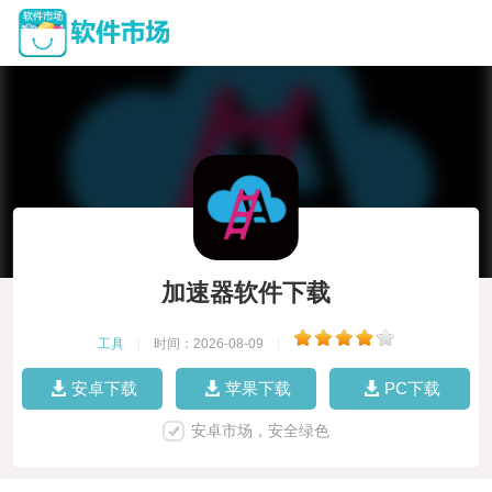
加速器软件下载
工具
|
时间：2026-08-09
|
安卓下载
苹果下载
PC下载
安卓市场，安全绿色