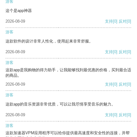
游客
这个是app神器
2026-08-09
支持
[0]
反对
[0]
游客
这款软件的设计非常人性化，使用起来非常舒服。
2026-08-09
支持
[0]
反对
[0]
游客
这款app是我购物的得力助手，让我能够找到最优惠的价格，买到最合适
的商品。
2026-08-09
支持
[0]
反对
[0]
游客
这款app的音乐资源非常优质，可以让我尽情享受音乐的魅力。
2026-08-09
支持
[0]
反对
[0]
游客
这款加速器VPM应用程序可以给你提供最高速度和安全性的连接，并帮