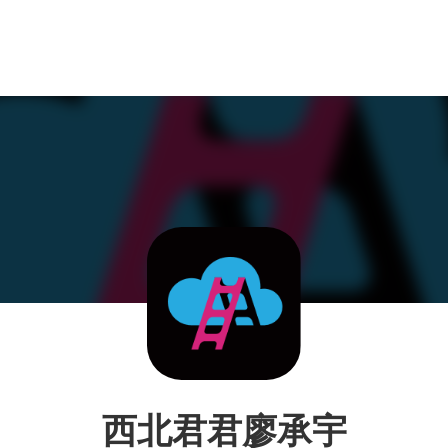
西北君君廖承宇