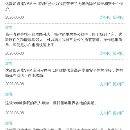
这款加速器VPM应用程序已经为我们带来了无限的隐私保护和安全性保
护。
2026-08-08
支持
[0]
反对
[0]
游客
我一直在寻找一款功能强大、操作简单的办公软件，终于找到了它。这
款软件的功能非常强大，可以满足我日常办公的所有需求。操作也很简
单，即使是小白也能快速上手。
2026-08-08
支持
[0]
反对
[0]
游客
这款加速器VPM应用程序可以给你提供最高速度和安全性的连接，并帮
助你在网络上自由移动。
2026-08-08
支持
[0]
反对
[0]
游客
这款app就像我的私人导游，带我领略世界各地的美景。
2026-08-08
支持
[0]
反对
[0]
游客