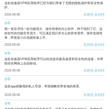
这款加速器VPM应用程序已经为我们带来了无限的隐私保护和安全性保
护。
2026-08-08
支持
[0]
反对
[0]
游客
我一直在寻找一款功能强大、操作简单的办公软件，终于找到了它。这
款软件的功能非常强大，可以满足我日常办公的所有需求。操作也很简
单，即使是小白也能快速上手。
2026-08-08
支持
[0]
反对
[0]
游客
这款加速器VPM应用程序可以给你提供最高速度和安全性的连接，并帮
助你在网络上自由移动。
2026-08-08
支持
[0]
反对
[0]
游客
这款app就像我的私人导游，带我领略世界各地的美景。
2026-08-08
支持
[0]
反对
[0]
游客