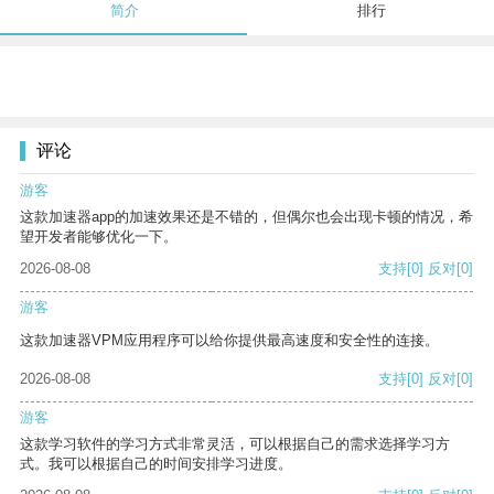
简介
排行
评论
游客
这款加速器app的加速效果还是不错的，但偶尔也会出现卡顿的情况，希
望开发者能够优化一下。
2026-08-08
支持
[0]
反对
[0]
游客
这款加速器VPM应用程序可以给你提供最高速度和安全性的连接。
2026-08-08
支持
[0]
反对
[0]
游客
这款学习软件的学习方式非常灵活，可以根据自己的需求选择学习方
式。我可以根据自己的时间安排学习进度。