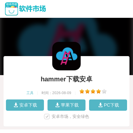
hammer下载安卓
工具
|
时间：2026-08-09
|
安卓下载
苹果下载
PC下载
安卓市场，安全绿色