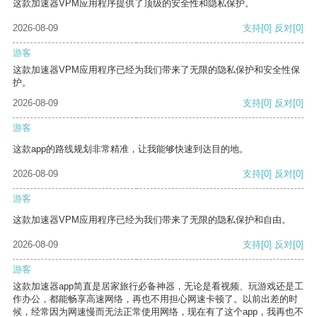
这款加速器VPM应用程序提供了顶级的安全性和隐私保护。
2026-08-09
支持
[0]
反对
[0]
游客
这款加速器VPM应用程序已经为我们带来了无限的隐私保护和安全性保
护。
2026-08-09
支持
[0]
反对
[0]
游客
这款app的路线规划非常精准，让我能够快速到达目的地。
2026-08-09
支持
[0]
反对
[0]
游客
这款加速器VPM应用程序已经为我们带来了无限的隐私保护和自由。
2026-08-09
支持
[0]
反对
[0]
游客
这款加速器app简直是居家旅行必备神器，无论是看视频、玩游戏还是工
作办公，都能畅享高速网络，再也不用担心网速卡顿了。以前出差的时
候，经常因为网速慢而无法正常使用网络，现在有了这个app，我再也不