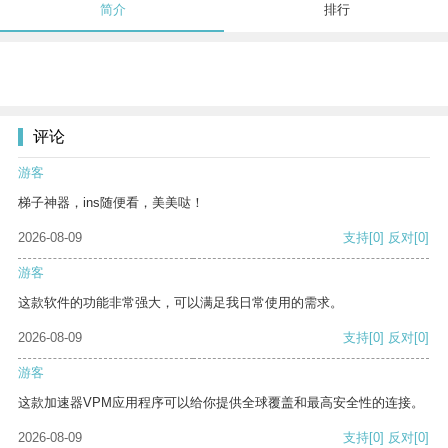
简介
排行
评论
游客
梯子神器，ins随便看，美美哒！
2026-08-09
支持
[0]
反对
[0]
游客
这款软件的功能非常强大，可以满足我日常使用的需求。
2026-08-09
支持
[0]
反对
[0]
游客
这款加速器VPM应用程序可以给你提供全球覆盖和最高安全性的连接。
2026-08-09
支持
[0]
反对
[0]