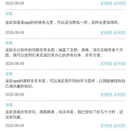
2026-08-09
支持
[0]
反对
[0]
游客
这款加速器app的价格有点贵，可以适当降低一些，这样会更加亲民。
2026-08-09
支持
[0]
反对
[0]
游客
这款办公软件的功能非常全面，涵盖了文档、表格、演示文稿等各个方
面。我可以使用它来完成日常办公的所有任务，非常方便。
2026-08-09
支持
[0]
反对
[0]
游客
这款app的课程非常丰富，可以满足我不同的学习需求，让我能够找到自
己感兴趣的知识。
2026-08-09
支持
[0]
反对
[0]
游客
这款游戏非常好玩，画面精美，玩法丰富。我已经玩了好几个小时，还
没有玩腻。
2026-08-09
支持
[0]
反对
[0]