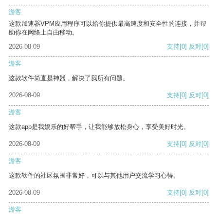
游客
这款加速器VPM应用程序可以给你提供最高速度和安全性的连接，并帮
助你在网络上自由移动。
2026-08-09
支持
[0]
反对
[0]
游客
这款软件简直是神器，解决了我所有问题。
2026-08-09
支持
[0]
反对
[0]
游客
这款app是我娱乐的好帮手，让我能够放松身心，享受美好时光。
2026-08-09
支持
[0]
反对
[0]
游客
这款软件的社区氛围非常好，可以与其他用户交流学习心得。
2026-08-09
支持
[0]
反对
[0]
游客