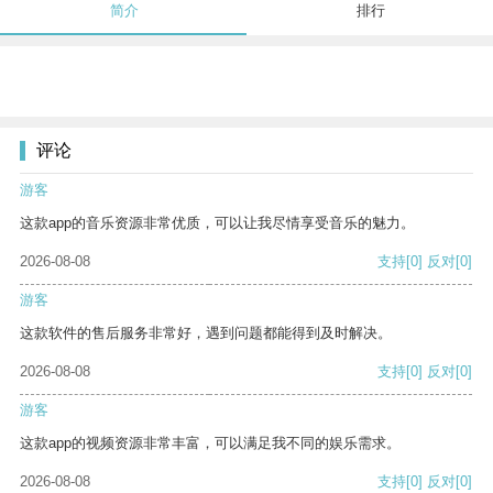
简介
排行
评论
游客
这款app的音乐资源非常优质，可以让我尽情享受音乐的魅力。
2026-08-08
支持
[0]
反对
[0]
游客
这款软件的售后服务非常好，遇到问题都能得到及时解决。
2026-08-08
支持
[0]
反对
[0]
游客
这款app的视频资源非常丰富，可以满足我不同的娱乐需求。
2026-08-08
支持
[0]
反对
[0]