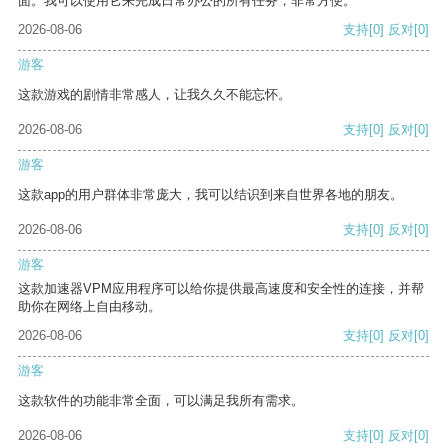
面。我可以使用它来完成日常办公的所有任务，非常方便。
2026-08-06
支持
[0]
反对
[0]
游客
这款游戏的剧情非常感人，让我久久不能忘怀。
2026-08-06
支持
[0]
反对
[0]
游客
这款app的用户群体非常庞大，我可以结识到来自世界各地的朋友。
2026-08-06
支持
[0]
反对
[0]
游客
这款加速器VPM应用程序可以给你提供最高速度和安全性的连接，并帮
助你在网络上自由移动。
2026-08-06
支持
[0]
反对
[0]
游客
这款软件的功能非常全面，可以满足我所有需求。
2026-08-06
支持
[0]
反对
[0]