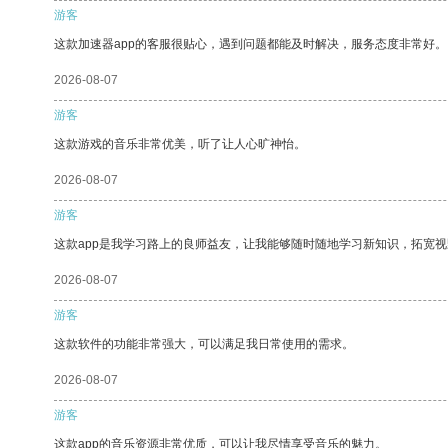
游客
这款加速器app的客服很贴心，遇到问题都能及时解决，服务态度非常好。
2026-08-07
游客
这款游戏的音乐非常优美，听了让人心旷神怡。
2026-08-07
游客
这款app是我学习路上的良师益友，让我能够随时随地学习新知识，拓宽视
2026-08-07
游客
这款软件的功能非常强大，可以满足我日常使用的需求。
2026-08-07
游客
这款app的音乐资源非常优质，可以让我尽情享受音乐的魅力。