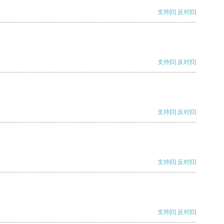
支持
[0]
反对
[0]
支持
[0]
反对
[0]
支持
[0]
反对
[0]
支持
[0]
反对
[0]
支持
[0]
反对
[0]