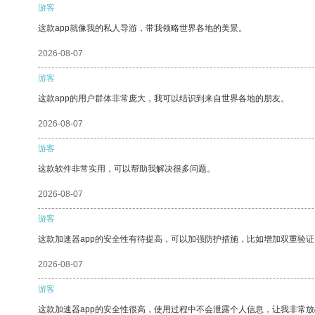
游客
这款app就像我的私人导游，带我领略世界各地的美景。
2026-08-07
游客
这款app的用户群体非常庞大，我可以结识到来自世界各地的朋友。
2026-08-07
游客
这款软件非常实用，可以帮助我解决很多问题。
2026-08-07
游客
这款加速器app的安全性有待提高，可以加强防护措施，比如增加双重验证
2026-08-07
游客
这款加速器app的安全性很高，使用过程中不会泄露个人信息，让我非常放