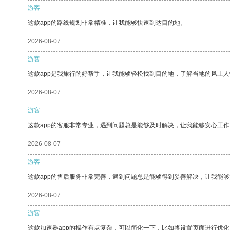
游客
这款app的路线规划非常精准，让我能够快速到达目的地。
2026-08-07
游客
这款app是我旅行的好帮手，让我能够轻松找到目的地，了解当地的风土人
2026-08-07
游客
这款app的客服非常专业，遇到问题总是能够及时解决，让我能够安心工作
2026-08-07
游客
这款app的售后服务非常完善，遇到问题总是能够得到妥善解决，让我能
2026-08-07
游客
这款加速器app的操作有点复杂，可以简化一下，比如将设置页面进行优化