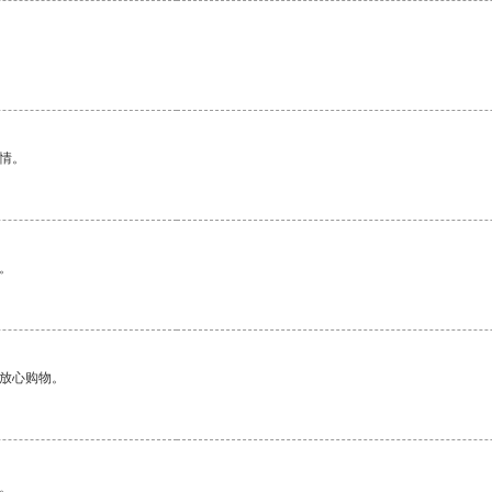
情。
。
够放心购物。
。