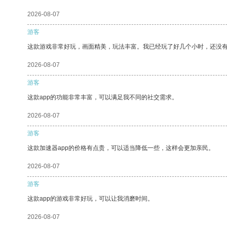
2026-08-07
游客
这款游戏非常好玩，画面精美，玩法丰富。我已经玩了好几个小时，还没
2026-08-07
游客
这款app的功能非常丰富，可以满足我不同的社交需求。
2026-08-07
游客
这款加速器app的价格有点贵，可以适当降低一些，这样会更加亲民。
2026-08-07
游客
这款app的游戏非常好玩，可以让我消磨时间。
2026-08-07