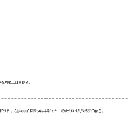
你在网络上自由移动。
找资料，这款app的搜索功能非常强大，能够快速找到我需要的信息。