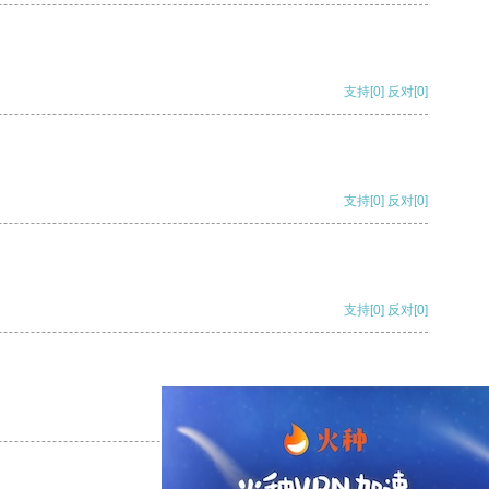
支持
[0]
反对
[0]
支持
[0]
反对
[0]
支持
[0]
反对
[0]
支持
[0]
反对
[0]