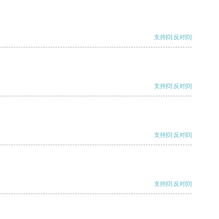
支持
[0]
反对
[0]
支持
[0]
反对
[0]
支持
[0]
反对
[0]
支持
[0]
反对
[0]