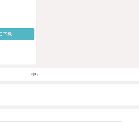
PC下载
排行