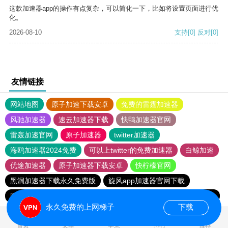
这款加速器app的操作有点复杂，可以简化一下，比如将设置页面进行优
化。
2026-08-10
支持
[0]
反对
[0]
友情链接
网站地图
原子加速下载安卓
免费的雷霆加速器
风驰加速器
速云加速器下载
快鸭加速器官网
雷轰加速官网
原子加速器
twitter加速器
海鸥加速器2024免费
可以上twitter的免费加速器
白鲸加速
优途加速器
原子加速器下载安卓
快柠檬官网
黑洞加速器下载永久免费版
旋风app加速器官网下载
国外vps加速免费
暴风加速器
雷轰加速器
xfcc旋风加速
永久免费的上网梯子
下载
首页
安卓
苹果
排行
推荐