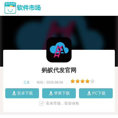
蚂蚁代发官网
工具
|
时间：2026-08-06
|
安卓下载
苹果下载
PC下载
安卓市场，安全绿色