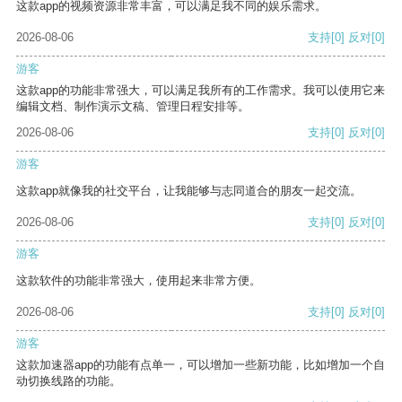
这款app的视频资源非常丰富，可以满足我不同的娱乐需求。
2026-08-06
支持
[0]
反对
[0]
游客
这款app的功能非常强大，可以满足我所有的工作需求。我可以使用它来
编辑文档、制作演示文稿、管理日程安排等。
2026-08-06
支持
[0]
反对
[0]
游客
这款app就像我的社交平台，让我能够与志同道合的朋友一起交流。
2026-08-06
支持
[0]
反对
[0]
游客
这款软件的功能非常强大，使用起来非常方便。
2026-08-06
支持
[0]
反对
[0]
游客
这款加速器app的功能有点单一，可以增加一些新功能，比如增加一个自
动切换线路的功能。