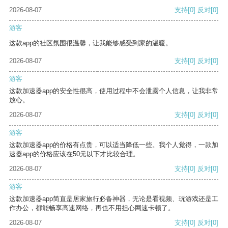
2026-08-07
支持
[0]
反对
[0]
游客
这款app的社区氛围很温馨，让我能够感受到家的温暖。
2026-08-07
支持
[0]
反对
[0]
游客
这款加速器app的安全性很高，使用过程中不会泄露个人信息，让我非常
放心。
2026-08-07
支持
[0]
反对
[0]
游客
这款加速器app的价格有点贵，可以适当降低一些。我个人觉得，一款加
速器app的价格应该在50元以下才比较合理。
2026-08-07
支持
[0]
反对
[0]
游客
这款加速器app简直是居家旅行必备神器，无论是看视频、玩游戏还是工
作办公，都能畅享高速网络，再也不用担心网速卡顿了。
2026-08-07
支持
[0]
反对
[0]