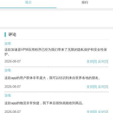
简介
排行
评论
游客
这款加速器VPM应用程序已经为我们带来了无限的隐私保护和安全性保
护。
2026-08-07
支持
[0]
反对
[0]
游客
这款app的用户群体非常庞大，我可以结识到来自世界各地的朋友。
2026-08-07
支持
[0]
反对
[0]
游客
这款app的物流非常快捷，我下单后很快就能收到商品。
2026-08-07
支持
[0]
反对
[0]