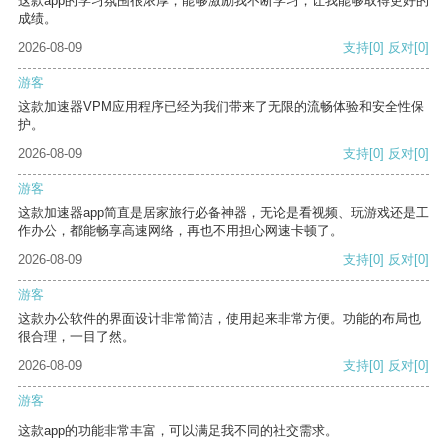
这款app的学习氛围很浓厚，能够激励我不断学习，让我能够取得更好的
成绩。
2026-08-09
支持
[0]
反对
[0]
游客
这款加速器VPM应用程序已经为我们带来了无限的流畅体验和安全性保
护。
2026-08-09
支持
[0]
反对
[0]
游客
这款加速器app简直是居家旅行必备神器，无论是看视频、玩游戏还是工
作办公，都能畅享高速网络，再也不用担心网速卡顿了。
2026-08-09
支持
[0]
反对
[0]
游客
这款办公软件的界面设计非常简洁，使用起来非常方便。功能的布局也
很合理，一目了然。
2026-08-09
支持
[0]
反对
[0]
游客
这款app的功能非常丰富，可以满足我不同的社交需求。