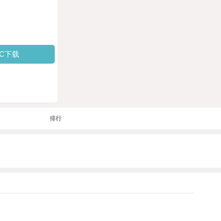
PC下载
排行