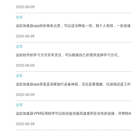
2026-08-09
游客
这款加速器app的价格有点贵，可以适当降低一些。我个人觉得，一款加速
2026-08-09
游客
这款软件的学习方式非常灵活，可以根据自己的需求选择学习方式。
2026-08-09
游客
这款加速器app简直是居家旅行必备神器，无论是看视频、玩游戏还是工
2026-08-09
游客
这款加速器VPM应用程序可以给你提供最高速度和安全性的连接，并帮助
2026-08-09