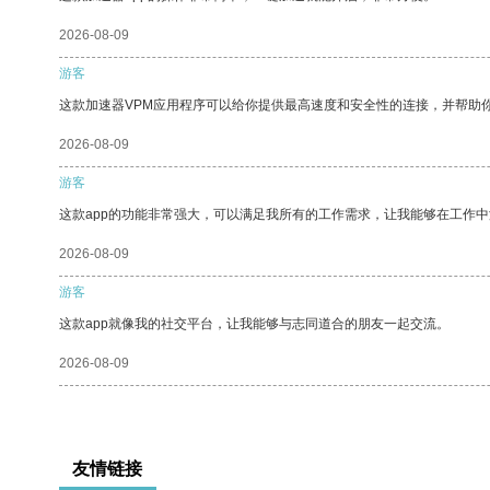
2026-08-09
游客
这款加速器VPM应用程序可以给你提供最高速度和安全性的连接，并帮助
2026-08-09
游客
这款app的功能非常强大，可以满足我所有的工作需求，让我能够在工作
2026-08-09
游客
这款app就像我的社交平台，让我能够与志同道合的朋友一起交流。
2026-08-09
友情链接