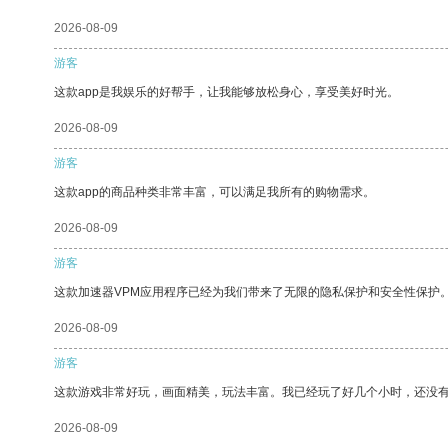
2026-08-09
游客
这款app是我娱乐的好帮手，让我能够放松身心，享受美好时光。
2026-08-09
游客
这款app的商品种类非常丰富，可以满足我所有的购物需求。
2026-08-09
游客
这款加速器VPM应用程序已经为我们带来了无限的隐私保护和安全性保护
2026-08-09
游客
这款游戏非常好玩，画面精美，玩法丰富。我已经玩了好几个小时，还没
2026-08-09