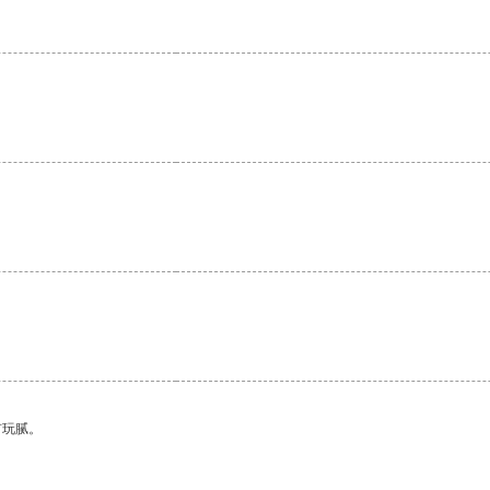
。
有玩腻。