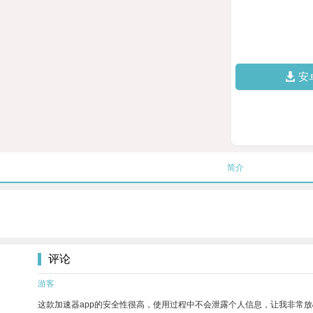
安
简介
评论
游客
这款加速器app的安全性很高，使用过程中不会泄露个人信息，让我非常放