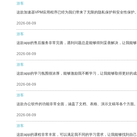
游客
这款加速器VPM应用程序已经为我们带来了无限的隐私保护和安全性保护
2026-08-09
游客
这款app的售后服务非常完善，遇到问题总是能够得到妥善解决，让我能
2026-08-09
游客
这款app的学习氛围很浓厚，能够激励我不断学习，让我能够取得更好的成
2026-08-09
游客
这款办公软件的功能非常全面，涵盖了文档、表格、演示文稿等各个方面
2026-08-09
游客
这款app的课程非常丰富，可以满足我不同的学习需求，让我能够找到自